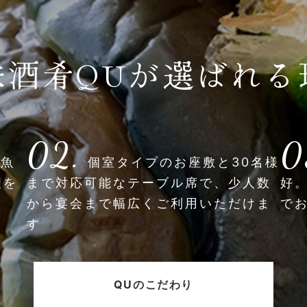
味酒肴QUが選ばれる
02.
0
と魚
個室タイプのお座敷と30名様
理を
まで対応可能なテーブル席で、少人数
好
から宴会まで幅広くご利用いただけま
で
す
QUのこだわり