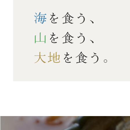
海
を食う、
山
を食う、
大地
を食う。