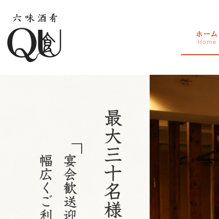
コ
ナ
ン
ビ
テ
ゲ
ホーム
ン
ー
Home
ツ
シ
へ
ョ
ス
ン
キ
に
ッ
移
プ
動