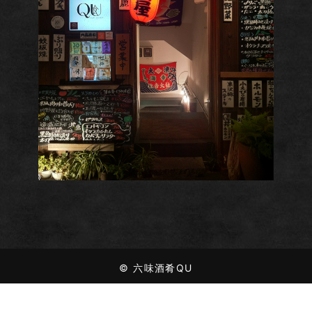
© 六味酒肴QU