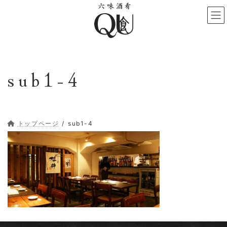
コ
ナ
ン
ビ
テ
ゲ
ン
ー
ツ
シ
へ
ョ
sub1-4
ス
ン
キ
に
ッ
移
プ
動
トップページ
sub1-4