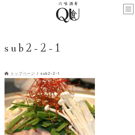
コ
ナ
ン
ビ
テ
ゲ
ン
ー
ツ
シ
へ
ョ
sub2-2-1
ス
ン
キ
に
ッ
移
プ
動
トップページ
sub2-2-1