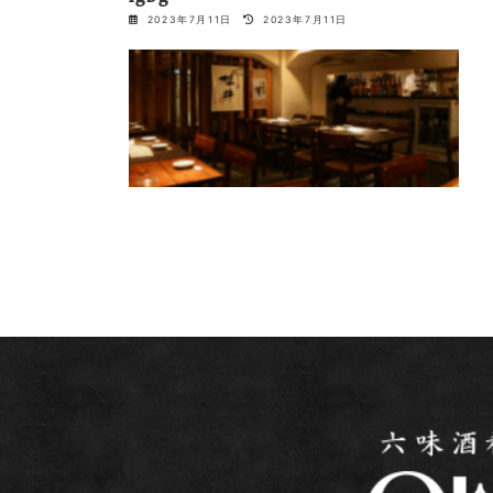
最
2023年7月11日
2023年7月11日
終
更
新
日
時
: