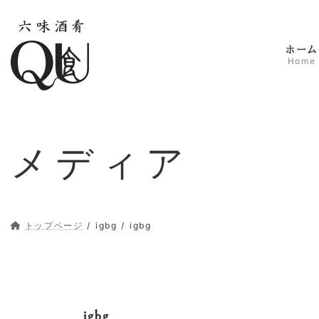
コ
ナ
ン
ビ
テ
ゲ
ホーム
ン
ー
Home
ツ
シ
へ
ョ
ス
ン
キ
に
ッ
移
メディア
プ
動
トップページ
igbg
igbg
igbg