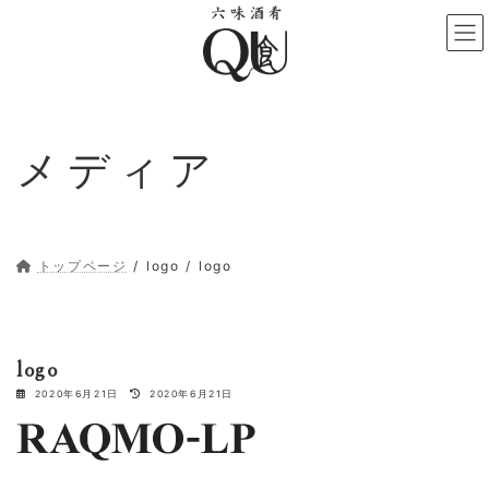
コ
ナ
ン
ビ
テ
ゲ
ン
ー
ツ
シ
へ
ョ
ス
ン
メディア
キ
に
ッ
移
プ
動
トップページ
logo
logo
logo
最
2020年6月21日
2020年6月21日
終
更
新
日
時
: