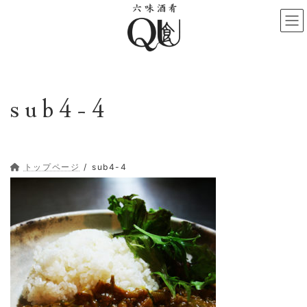
コ
ナ
ン
ビ
テ
ゲ
ン
ー
ツ
シ
へ
ョ
sub4-4
ス
ン
キ
に
ッ
移
プ
動
トップページ
sub4-4