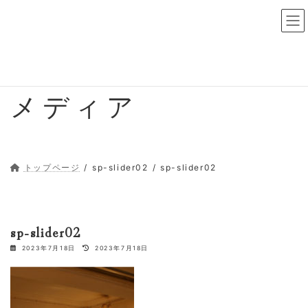
コ
ナ
ン
ビ
テ
ゲ
ン
ー
ツ
シ
へ
ョ
ス
ン
メディア
キ
に
ッ
移
プ
動
トップページ
sp-slider02
sp-slider02
sp-slider02
最
2023年7月18日
2023年7月18日
終
更
新
日
時
: