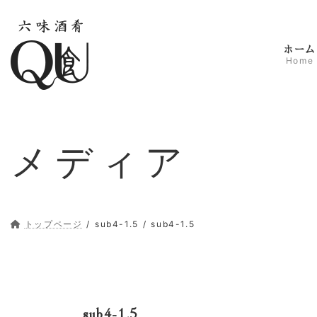
コ
ナ
ン
ビ
テ
ゲ
ホーム
ン
ー
Home
ツ
シ
へ
ョ
ス
ン
キ
に
ッ
移
メディア
プ
動
トップページ
sub4-1.5
sub4-1.5
sub4-1.5